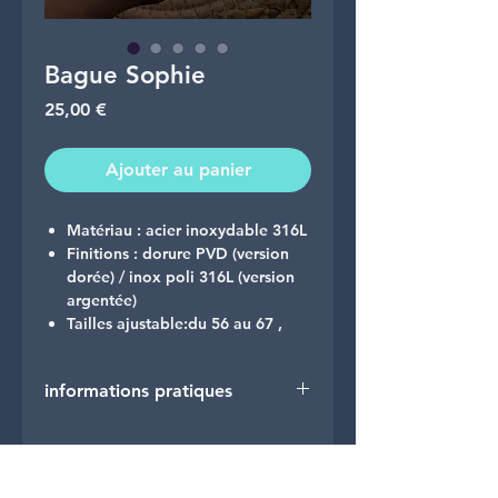
Bague Sophie
Prix
25,00 €
Ajouter au panier
Matériau :
acier inoxydable 316L
Finitions :
dorure
PVD
(version
dorée) / inox poli 316L (version
argentée)
Tailles ajustable:
du 56 au 67 ,
elle s’adapte à une large gamme
de doigts selon votre style :
informations pratiques
index, majeur ou annulaire.
Hypoallergénique, Sans nickel,
🚚 Livraison
sans cadmium, sans plomb
Expédition en lettre suivie ou
Colissimo (au choix)
Guide des tailles