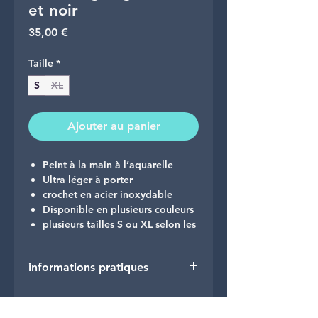
et noir
Prix
35,00 €
Taille
*
S
XL
Ajouter au panier
Peint à la main à l’aquarelle
Ultra léger à porter
crochet en acier inoxydable
Disponible en plusieurs couleurs
plusieurs tailles S ou XL selon les
modèles
informations pratiques
Un bijou inspiré de la délicatesse du
ginkgo, peint à la main pour
🚚 Livraison
capturer la transparence, les
Expédition en lettre suivie ou
nuances et la lumière de l’aquarelle.