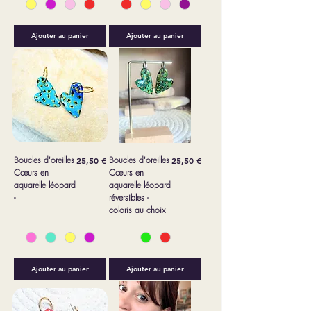
Ajouter au panier
Ajouter au panier
Boucles d'oreilles
Prix
Boucles d'oreilles
Prix
25,50 €
25,50 €
Cœurs en
Cœurs en
aquarelle léopard
aquarelle léopard
-
réversibles -
coloris au choix
Ajouter au panier
Ajouter au panier