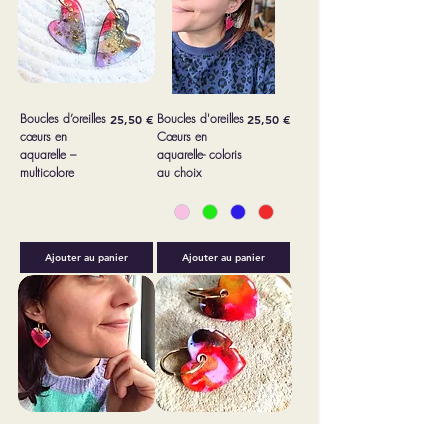
Boucles d’oreilles
Prix
Boucles d'oreilles
Prix
25,50 €
25,50 €
cœurs en
Cœurs en
aquarelle –
aquarelle- coloris
multicolore
au choix
Ajouter au panier
Ajouter au panier
d'oreilles" Cœurs
Prix
Boucles d'oreilles"
Prix
25,50 €
25,50 €