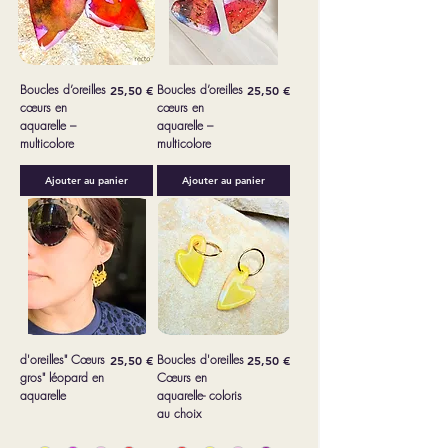
Boucles d’oreilles
Prix
Boucles d’oreilles
Prix
25,50 €
25,50 €
cœurs en
cœurs en
aquarelle –
aquarelle –
multicolore
multicolore
Ajouter au panier
Ajouter au panier
d'oreilles" Cœurs
Prix
Boucles d'oreilles
Prix
25,50 €
25,50 €
gros" léopard en
Cœurs en
aquarelle
aquarelle- coloris
au choix