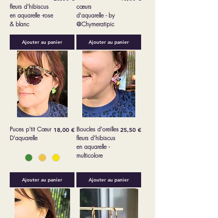
fleurs d'hibiscus
cœurs
en aquarelle -rose
d'aquarelle - by
& blanc
@Chymeratipic
Ajouter au panier
Ajouter au panier
Puces p'tit Cœur
Prix
Boucles d'oreilles
Prix
18,00 €
25,50 €
D'aquarelle
fleurs d'hibiscus
en aquarelle -
multicolore
Ajouter au panier
Ajouter au panier