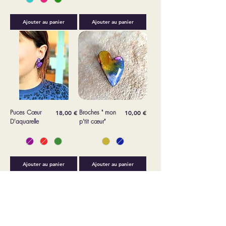
Ajouter au panier
Ajouter au panier
Puces Cœur
Prix
Broches " mon
Prix
18,00 €
10,00 €
D'aquarelle
p'tit cœur"
Ajouter au panier
Ajouter au panier