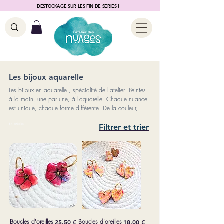
DESTOCKAGE SUR LES FIN DE SERIES !
Les bijoux aquarelle
Les bijoux en aquarelle , spécialité de l'atelier Peintes
à la main, une par une, à l’aquarelle. Chaque nuance
est unique, chaque forme différente. De la couleur, de
la poésie, et un vrai travail artisanal — tout
simplement. .
64 articles
Filtrer et trier
Boucles d'oreilles
Prix
Boucles d'oreilles
Prix
25,50 €
18,00 €