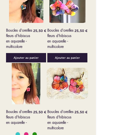
Boucles d'oreilles
Prix
Boucles d'oreilles
Prix
25,50 €
25,50 €
fleurs d'hibiscus
fleurs d'hibiscus
en aquarelle -
en aquarelle -
multicolore
multicolore
Ajouter au panier
Ajouter au panier
Boucles d'oreilles
Prix
Boucles d'oreilles
Prix
25,50 €
25,50 €
fleurs d'hibiscus
fleurs d'hibiscus
en aquarelle -
en aquarelle -
multicolore