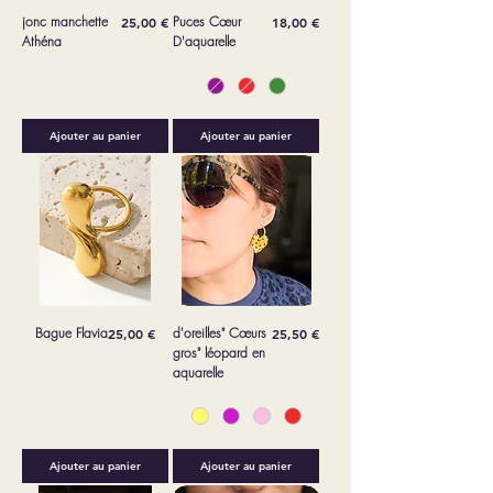
jonc manchette
Prix
Puces Cœur
Prix
25,00 €
18,00 €
Athéna
D'aquarelle
Ajouter au panier
Ajouter au panier
Bague Flavia
Prix
d'oreilles" Cœurs
Prix
25,00 €
25,50 €
gros" léopard en
aquarelle
Ajouter au panier
Ajouter au panier