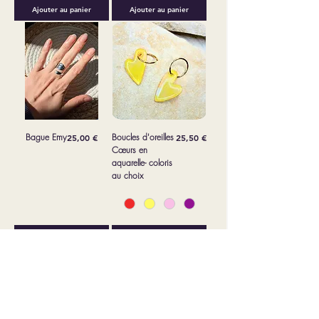
Ajouter au panier
Ajouter au panier
Bague Emy
Prix
Boucles d'oreilles
Prix
25,00 €
25,50 €
Cœurs en
aquarelle- coloris
au choix
Ajouter au panier
Ajouter au panier