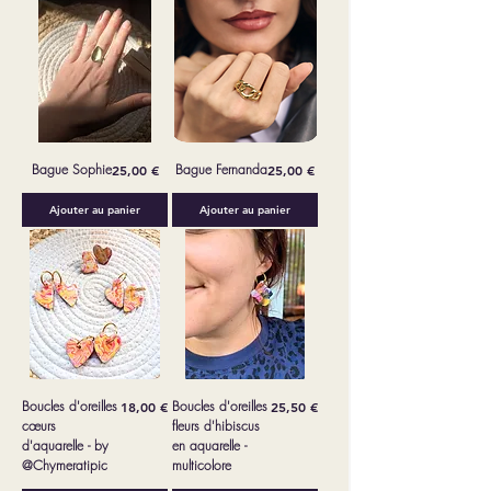
Bague Sophie
Prix
Bague Fernanda
Prix
25,00 €
25,00 €
Ajouter au panier
Ajouter au panier
Boucles d'oreilles
Prix
Boucles d'oreilles
Prix
18,00 €
25,50 €
cœurs
fleurs d'hibiscus
d'aquarelle - by
en aquarelle -
@Chymeratipic
multicolore